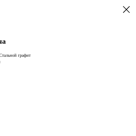
ча
Стальной графит
н